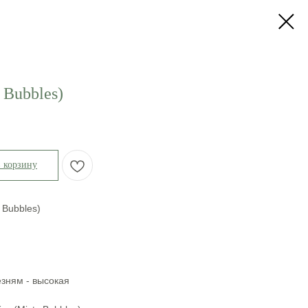
 Bubbles)
в корзину
 Bubbles)
езням - высокая