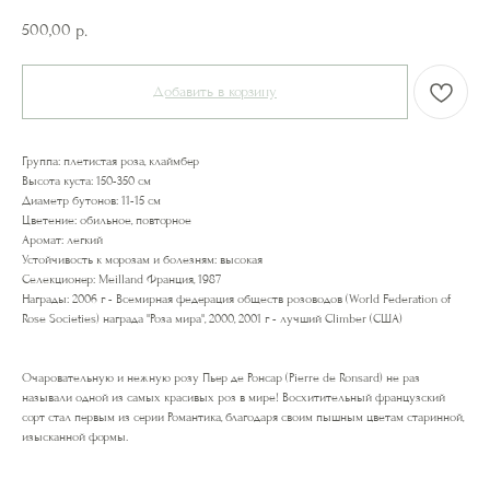
500,00
р.
Добавить в корзину
Группа: плетистая роза, клаймбер
Высота куста: 150-350 см
Диаметр бутонов: 11-15 см
Цветение: обильное, повторное
Аромат: легкий
Устойчивость к морозам и болезням: высокая
Селекционер: Meilland Франция, 1987
Награды: 2006 г - Всемирная федерация обществ розоводов (World Federation of
Rose Societies) награда "Роза мира", 2000, 2001 г - лучший Climber (США)
Очаровательную и нежную розу Пьер де Ронсар (Pierre de Ronsard) не раз
называли одной из самых красивых роз в мире! Восхитительный французский
сорт стал первым из серии Романтика, благодаря своим пышным цветам старинной,
изысканной формы.