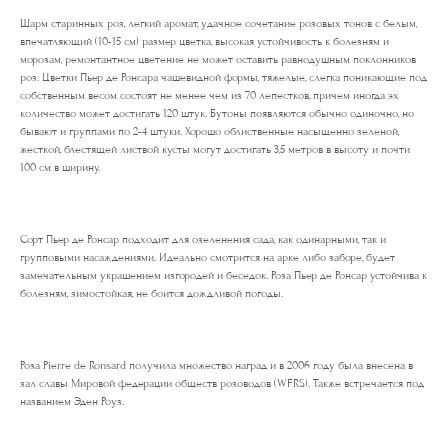
Шарм старинных роз, легкий аромат, удачное сочетание розовых тонов с белым,
впечатляющий (10-15 см) размер цветка, высокая устойчивость к болезням и
морозам, ремонтантное цветение не может оставить равнодушным поклонников
роз. Цветки Пьер де Ронсара чашевидной формы, тяжелые, слегка поникающие под
собственным весом состоят не менее чем из 70 лепестков, причем иногда эх
количество может достигать 120 штук. Бутоны появляются обычно одиночно, но
бывают и группами по 2-4 штуки. Хорошо облиственные насыщенно зеленой,
жесткой, блестящей листвой кусты могут достигать 3,5 метров в высоту и почти
100 см в ширину.
Сорт Пьер де Ронсар подходит для озеленения сада, как одинарными, так и
групповыми насаждениями. Идеально смотрится на арке либо заборе, будет
замечательным украшением изгородей и беседок. Роза Пьер де Ронсар устойчива к
болезням, зимостойкая, не боится дождливой погоды.
Роза Pierre de Ronsard получила множество наград и в 2006 году была внесена в
зал славы Мировой федерации обществ розоводов (WFRS). Также встречается под
названием Эден Роуз.