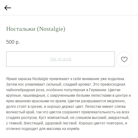
Ностальжи (Nostalgie)
500
р.
Out of stock
Яркая окраска Nostalgie привлекает к себе внимание уже издалека.
Затем нос улавливает сильный, сладкий аромат. Это превосходная
чайногибридная роза, особенно популярная в Германии. Цветки
крупные, чашевидные, с закрученными белыми лепестками в центре и
ярко-вишнево-красными по краям. Цветки раскрываются медленно,
долго стоят в срезке, и хорошо держат цвет. Лепестки имеют слегка
волнистый край, так что цветок сохраняет привлекательность на всех
стадиях роспуска. Куст компактный, не слишком высокий, аккуратный,
с темной, блестящей, здоровой листвой. Хорошо цветет повторно, и
отлично подходит для массива на клумбе.