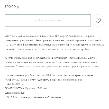
500,00
р.
Добавить в корзину
Цвет розы Хот Шоколад очень изменчив! Нет другой такой розы – окраска
совершенно уникальная! Некоторые называют ее красной. Другие – шоколадной
или дымчатой. Бархатистые переливы красновато-коричневого цвета на махровых
цветках с волнистыми лепестками добавят яркости на летних клумбах.
Листва очень красивая, блестящая, очень устойчивая к заболеваниям. Цветки
слегка чашевидные, напоминают камелии. Куст очень сильнорослый и очень
колючий. У этого великолепного сорта нет соперников среди коричневых роз.
Купить саженцы роз Хот Шоколад (Hot Cocoa) можно в интернет-магазине
ROSESMOL, нажав кнопку «Добавить в корзину» и оформив заказ.
КУСТ: 80-100 см
РАЗМЕР ЦВЕТКА: Крупный (9-15 см)
ЦВЕТ: оранжевый
ЗДОРОВЬЕ: Самые устойчивые к заболеваниям