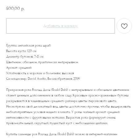
500,00
р.
Добавить в корзину
Группа: английская роза, шраб
Высота куста: 120 см
Диаметр бутонов: 7-8 см
Цветение: обильное, практически непрерывное
Аромат: средний
Устойчивость к морозам и болезням: высокая
Селекционер: David Austin, Великобритания, 2016
Прекрасная роза Роальд Даль (Roald Dahl) с непрерывным и обильным цветением
станет ценным дополнением в любом саду. Красивые красно-оранжевые бутоны
раскрываются в чашевидные среднего размера цветы персикового цвета.
Несмотря на свой деликатный вид, цветы достаточно прочны, чтобы выдерживать
неблагоприятные условия нашего климата. У розы чайный аромат средней
интенсивности с фруктовыми нотками. Вырастая, роза формирует очень
привлекательный, округлый, пушистый куст с небольшими шипами.
Купить саженцы роз Роальд Даль (Roald Dahl) можно в интернет-магазине