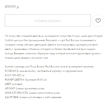
500,00
р.
Добавить в корзину
От искусства создания цветов до кулинарного искусства только один шаг, который
Guillot сделали без промедления. Результат – сорт Paul Bocuse, пламенный и
сильный, очень обильно цветущий. Цветок густомахровые, крупный, розового
цвета с оранжевым оттенком, который особенно проявляется в прохладную
погоду. Внешние лепестки образуют чашу, которая источает фруктовый аромат с
тонами дыни, вишни и зеленого чая.
Купить саженцы роз Поль Бокюз (Paul Bocuse) можно в интернет-магазине
ROSESMOL, нажав кнопку «Добавить в корзину» и оформив заказ.
КУСТ: 150-180 см
РАЗМЕР ЦВЕТКА: Крупный (9-15 см)
ЦВЕТ: розовый
АРОМАТ: Самые ароматные розы
ЗИМОСТОЙКОСТЬ: Самые зимостойкие розы
ЗДОРОВЬЕ: Самые устойчивые к заболеваниям